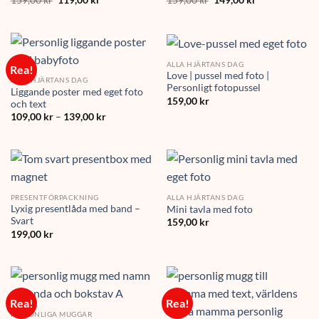
159,00
kr
119,00
kr
159,00
kr
149,00
kr
ursprungliga
nuvarande
ursprungliga
nuvarande
priset
priset
priset
priset
var:
är:
var:
är:
159,00 kr.
119,00 kr.
159,00 kr.
149,00 kr.
ALLA HJÄRTANS DAG
Rea!
Love | pussel med foto |
ALLA HJÄRTANS DAG
Personligt fotopussel
Liggande poster med eget foto
159,00
kr
och text
Prisintervall:
109,00
kr
–
139,00
kr
109,00 kr
till
139,00 kr
PRESENTFÖRPACKNING
ALLA HJÄRTANS DAG
Lyxig presentlåda med band –
Mini tavla med foto
Svart
159,00
kr
199,00
kr
Rea!
Rea!
PERSONLIGA MUGGAR