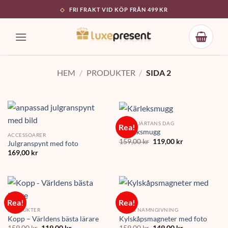
Skip
FRI FRAKT VID KÖP FRÅN 499 KR
to
content
HEM
/
PRODUKTER
/
SIDA 2
ALLA HJÄRTANS DAG
Rea!
Kärleksmugg
ACCESSOARER
Det
Det
159,00
kr
119,00
kr
Julgranspynt med foto
ursprungliga
nuvarande
169,00
kr
priset
priset
var:
är:
159,00 kr.
119,00 kr.
Rea!
Rea!
PRODUKTER
DOP & NAMNGIVNING
Kopp – Världens bästa lärare
Kylskåpsmagneter med foto
Det
Det
Det
Det