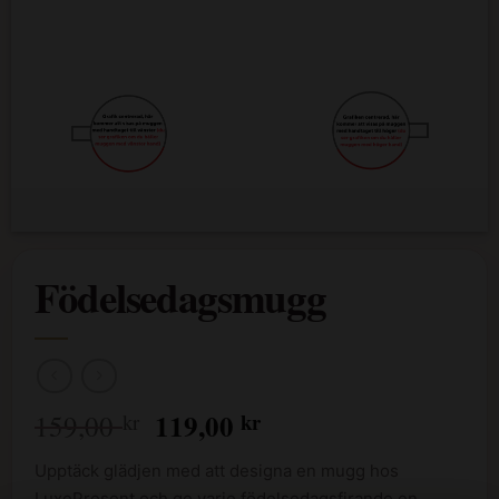
Födelsedagsmugg
Det
Det
119,00
kr
159,00
kr
ursprungliga
nuvarande
Upptäck glädjen med att designa en mugg hos
priset
priset
LuxePresent och ge varje födelsedagsfirande en