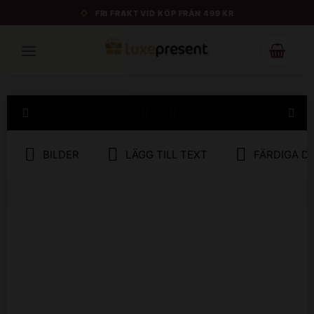
Skip
FRI FRAKT VID KÖP FRÅN 499 KR
to
content
BILDER
LÄGG TILL TEXT
FÄRDIGA D