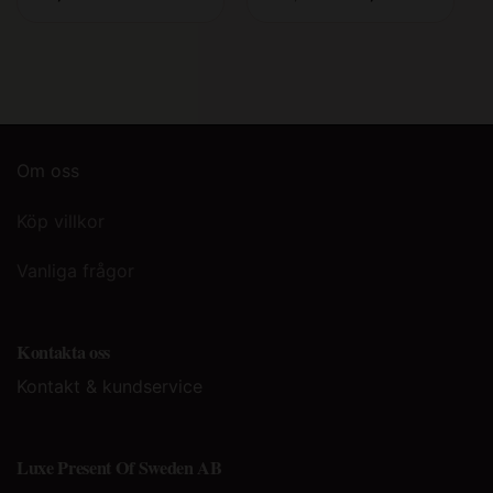
ursprungliga
nuvarand
priset
priset
var:
är:
159,00 kr.
119,00 kr.
Om oss
Köp villkor
Vanliga frågor
Kontakta oss
Kontakt & kundservice
Luxe Present Of Sweden AB