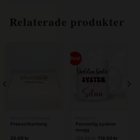
Relaterade produkter
Rea!
PRESENTFÖRPACKNING
PRODUKTER
Presentkartong
Personlig syskon
mugg
Det
Det
20,00
kr
159,00
kr
119,00
kr