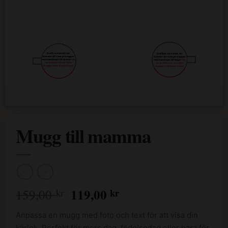
Mugg till mamma
Det
Det
119,00
kr
159,00
kr
ursprungliga
nuvarande
Anpassa en mugg med foto och text för att visa din
priset
priset
kärlek. Perfekt för mors dag, födelsedag eller bara för