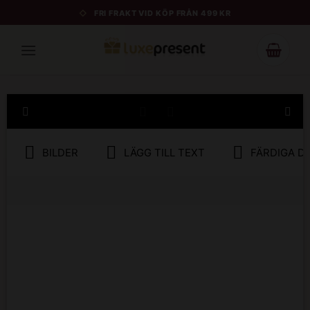
Skip
FRI FRAKT VID KÖP FRÅN 499 KR
to
content
BILDER
LÄGG TILL TEXT
FÄRDIGA D