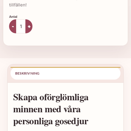
tillfällen!
Personligt gosedjur – Elefant mängd
BESKRIVNING
SP
Skapa oförglömliga
minnen med våra
personliga gosedjur