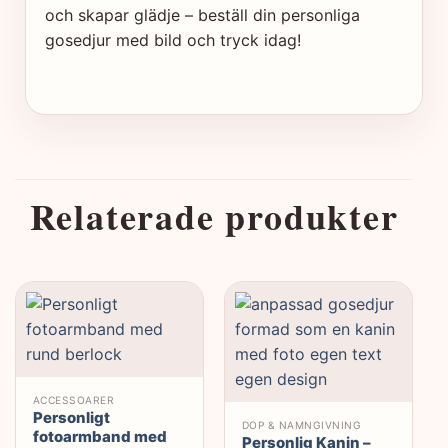
och skapar glädje – beställ din personliga
gosedjur med bild och tryck idag!
Relaterade produkter
R
ACCESSOARER
Personligt
DOP & NAMNGIVNING
fotoarmband med
Personlig Kanin –