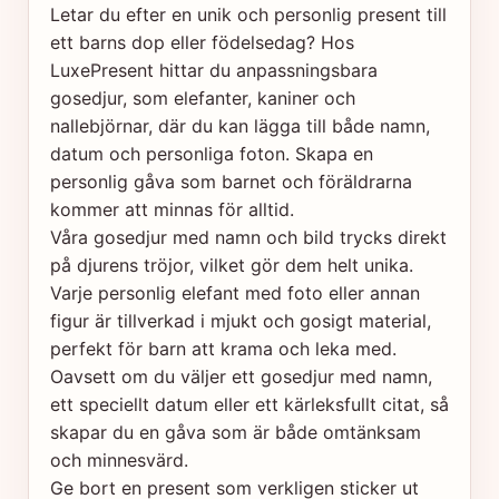
Letar du efter en unik och personlig present till
ett barns dop eller födelsedag? Hos
LuxePresent hittar du anpassningsbara
gosedjur, som elefanter, kaniner och
nallebjörnar, där du kan lägga till både namn,
datum och personliga foton. Skapa en
personlig gåva som barnet och föräldrarna
kommer att minnas för alltid.
Våra gosedjur med namn och bild trycks direkt
på djurens tröjor, vilket gör dem helt unika.
Varje personlig elefant med foto eller annan
figur är tillverkad i mjukt och gosigt material,
perfekt för barn att krama och leka med.
Oavsett om du väljer ett gosedjur med namn,
ett speciellt datum eller ett kärleksfullt citat, så
skapar du en gåva som är både omtänksam
och minnesvärd.
Ge bort en present som verkligen sticker ut