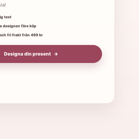
var:
är:
la!
159,00 kr.
119,00 kr.
ig text
 designen före köp
ch fri frakt från 499 kr
Designa din present
v mängd