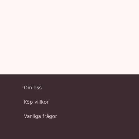
Om oss
Köp villkor
Vanliga frågor