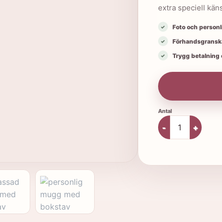
extra speciell käns
Foto och personl
Förhandsgranska
Trygg betalning o
Mugg med boksta