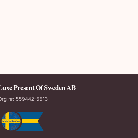
ALLA HJÄRTANS 
Liggande post
och text
109,00
kr
–
13
Luxe Present Of Sweden AB
Org nr:
559442-5513