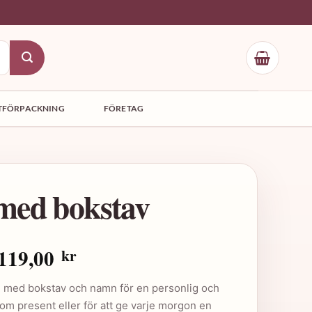
TFÖRPACKNING
FÖRETAG
ed bokstav
Det
Det
119,00
kr
ursprungliga
nuvarande
 med bokstav och namn för en personlig och
priset
priset
 som present eller för att ge varje morgon en