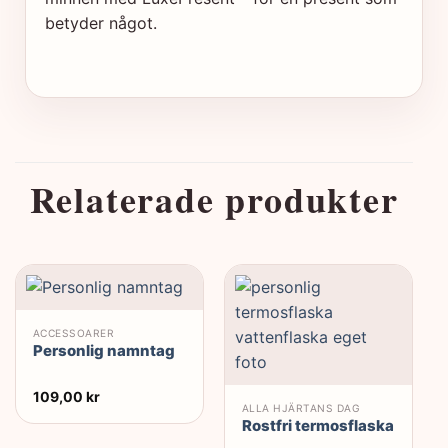
betyder något.
Relaterade produkter
R
ACCESSOARER
Personlig namntag
109,00
kr
ALLA HJÄRTANS DAG
Rostfri termosflaska