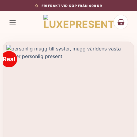
Skip
FRI FRAKT VID KÖP FRÅN 499 KR
to
content
Rea!