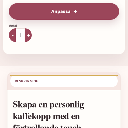
Anpassa
Personlig syskon mugg mängd
BESKRIVNING
SP
Skapa en personlig
kaffekopp med en
förtrollande touch