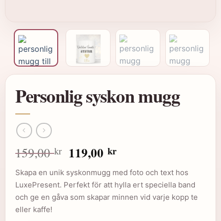
Personlig syskon mugg
Det
Det
119,00
kr
159,00
kr
ursprungliga
nuvarande
Skapa en unik syskonmugg med foto och text hos
priset
priset
LuxePresent. Perfekt för att hylla ert speciella band
var:
är:
och ge en gåva som skapar minnen vid varje kopp te
159,00 kr.
119,00 kr.
eller kaffe!