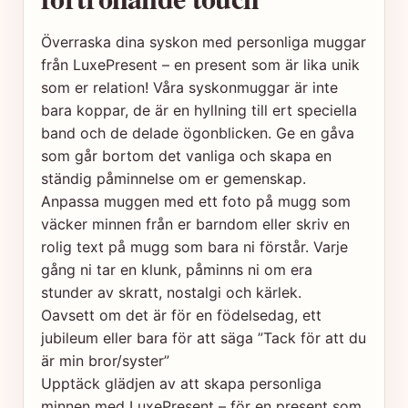
Överraska dina syskon med personliga muggar
från LuxePresent – en present som är lika unik
som er relation! Våra syskonmuggar är inte
bara koppar, de är en hyllning till ert speciella
band och de delade ögonblicken. Ge en gåva
som går bortom det vanliga och skapa en
ständig påminnelse om er gemenskap.
Anpassa muggen med ett foto på mugg som
väcker minnen från er barndom eller skriv en
rolig text på mugg som bara ni förstår. Varje
gång ni tar en klunk, påminns ni om era
stunder av skratt, nostalgi och kärlek.
Oavsett om det är för en födelsedag, ett
jubileum eller bara för att säga ”Tack för att du
är min bror/syster”
Upptäck glädjen av att skapa personliga
minnen med LuxePresent – för en present som