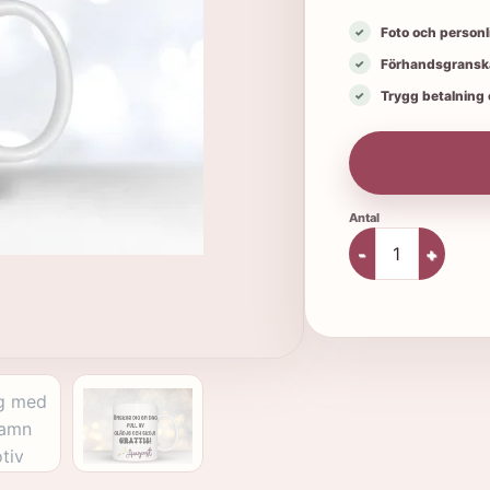
Foto och personl
Förhandsgranska
Trygg betalning o
Födelsedagsmugg