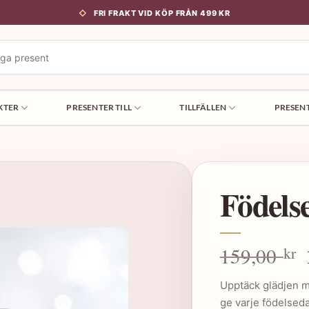
FRI FRAKT VID KÖP FRÅN 499 KR
KTER
PRESENTER TILL
TILLFÄLLEN
PRESEN
Födels
159,00
kr
Upptäck glädjen 
ge varje födelsed