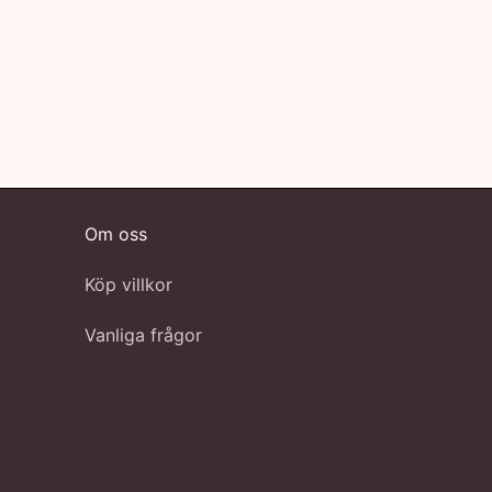
and
ll:
Om oss
Köp villkor
Vanliga frågor