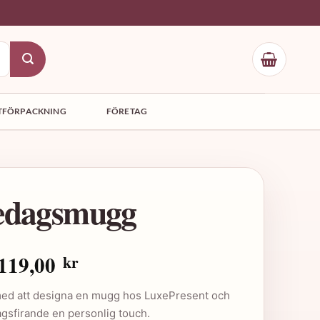
TFÖRPACKNING
FÖRETAG
edagsmugg
Det
Det
119,00
kr
ursprungliga
nuvarande
med att designa en mugg hos LuxePresent och
priset
priset
agsfirande en personlig touch.