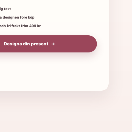
var:
är:
159,00 kr.
119,00 kr.
ig text
 designen före köp
ch fri frakt från 499 kr
Designa din present
 mängd