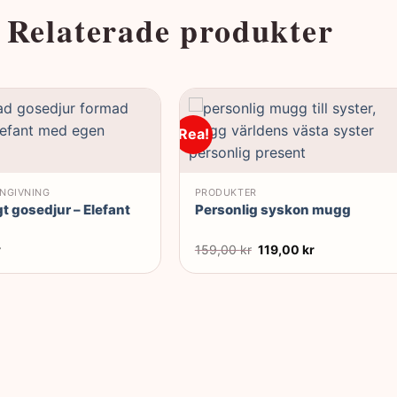
Relaterade produkter
Rea!
NGIVNING
PRODUKTER
t gosedjur – Elefant
Personlig syskon mugg
Det
Det
r
159,00
kr
119,00
kr
ursprungliga
nuvarande
priset
priset
var:
är:
159,00 kr.
119,00 kr.