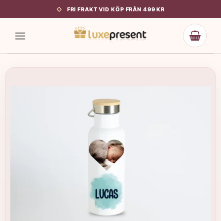
Skip
FRI FRAKT VID KÖP FRÅN 499 KR
to
content