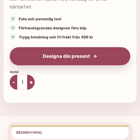
bärbarhet.
Foto och personlig text
Förhandsgranska designen före köp
Trygg betalning och fri frakt från 499 kr
Designa din present
Vattenflaska med bambukork mängd
BESKRIVNING
SP