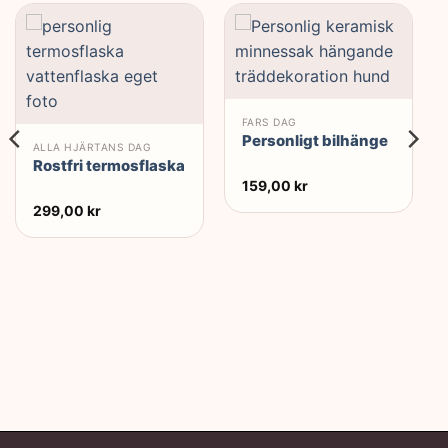
FARS DAG
Personligt bilhänge
ALLA HJÄRTANS DAG
Rostfri termosflaska
159,00
kr
299,00
kr
ande
 kr.