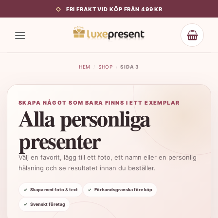
Skip
FRI FRAKT VID KÖP FRÅN 499 KR
to
content
HEM
/
SHOP
/
SIDA 3
SKAPA NÅGOT SOM BARA FINNS I ETT EXEMPLAR
Alla personliga
presenter
Välj en favorit, lägg till ett foto, ett namn eller en personlig
hälsning och se resultatet innan du beställer.
Skapa med foto & text
Förhandsgranska före köp
Svenskt företag