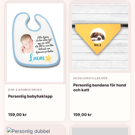
var:
är:
129,00 kr.
119,00 kr.
HUSDJURSTILLBEHÖR
Personlig bandana för hund
och katt
DOP & NAMNGIVNING
Personlig babyhaklapp
159,00
kr
159,00
kr