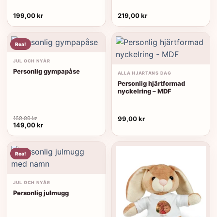
199,00
kr
219,00
kr
Rea!
JUL OCH NYÅR
Personlig gympapåse
ALLA HJÄRTANS DAG
Personlig hjärtformad
nyckelring – MDF
169,00
kr
99,00
kr
Det
Det
149,00
kr
ursprungliga
nuvarande
priset
priset
var:
är:
169,00 kr.
149,00 kr.
Rea!
JUL OCH NYÅR
Personlig julmugg