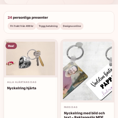
24
personliga presenter
Fri frakt från 499 kr
Trygg betalning
Designa online
Rea!
ALLA HJÄRTANS DAG
Nyckelring hjärta
FARS DAG
Nyckelring med bild och
text – Rektangulär MDF