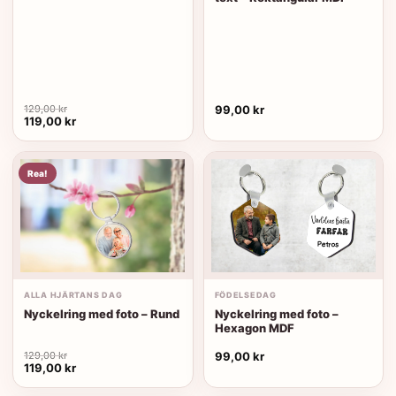
129,00
kr
99,00
kr
Det
Det
119,00
kr
ursprungliga
nuvarande
priset
priset
var:
är:
129,00 kr.
119,00 kr.
Rea!
ALLA HJÄRTANS DAG
FÖDELSEDAG
Nyckelring med foto – Rund
Nyckelring med foto –
Hexagon MDF
129,00
kr
99,00
kr
Det
Det
119,00
kr
ursprungliga
nuvarande
priset
priset