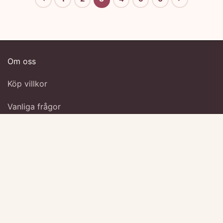
Om oss
Köp villkor
Vanliga frågor
Kontakta oss
Kontakt & kundservice
Luxe Present Of Sweden AB
Org nr:
559442-5513