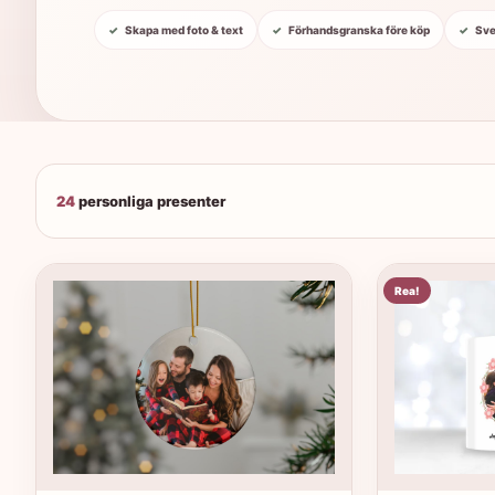
Skapa med foto & text
Förhandsgranska före köp
Sve
24
personliga presenter
Rea!