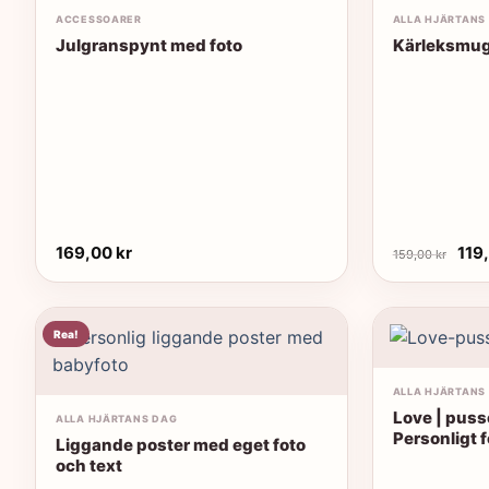
ACCESSOARER
ALLA HJÄRTANS
Julgranspynt med foto
Kärleksmu
Det
169,00
kr
119
159,00
kr
urs
pris
var:
159
Rea!
ALLA HJÄRTANS
Love | puss
ALLA HJÄRTANS DAG
Personligt 
Liggande poster med eget foto
och text