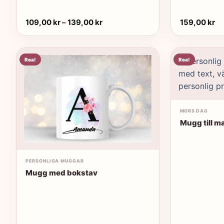
Prisintervall:
109,00
kr
–
139,00
kr
159,00
kr
109,00 kr
till
139,00 kr
Rea!
Rea!
MORS DAG
Mugg till 
PERSONLIGA MUGGAR
Mugg med bokstav