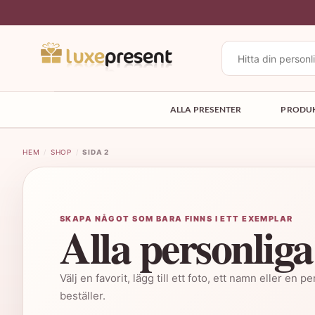
Skip
to
content
Sök
efter:
ALLA PRESENTER
PRODU
HEM
/
SHOP
/
SIDA 2
SKAPA NÅGOT SOM BARA FINNS I ETT EXEMPLAR
Alla personliga
Välj en favorit, lägg till ett foto, ett namn eller en
beställer.