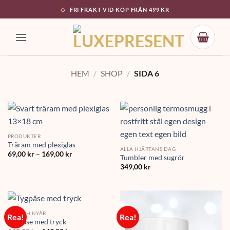
Skip
FRI FRAKT VID KÖP FRÅN 499 KR
to
content
HEM
/
SHOP
/
SIDA 6
PRODUKTER
Träram med plexiglas
ALLA HJÄRTANS DAG
Prisintervall:
69,00
kr
–
169,00
kr
Tumbler med sugrör
69,00 kr
till
349,00
kr
169,00 kr
JUL OCH NYÅR
Rea!
Rea!
Tygpåse med tryck